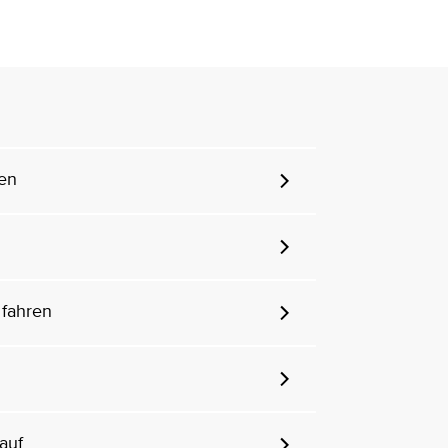
zen
fahren
auf