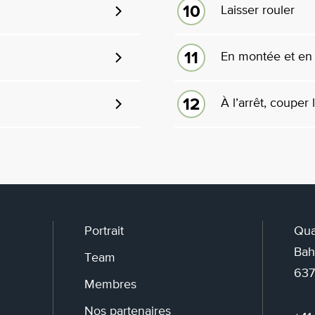
Laisser rouler
En montée et en
À l’arrêt, couper
Portrait
Qua
Bah
Team
637
Membres
Nos partenaires