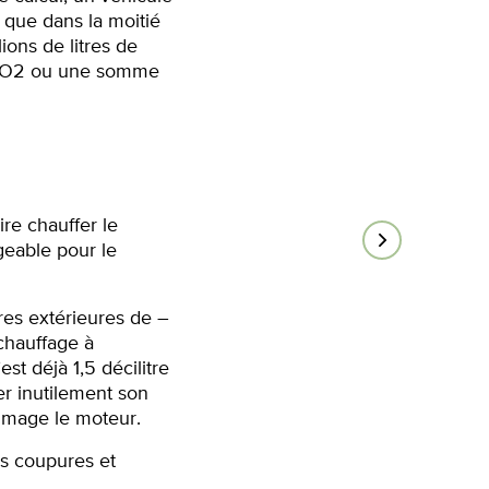
e que dans la moitié
ons de litres de
e CO2 ou une somme
re chauffer le
geable pour le
res extérieures de –
 chauffage à
est déjà 1,5 décilitre
er inutilement son
mmage le moteur.
es coupures et