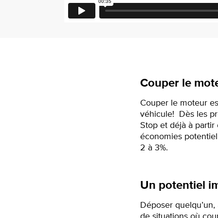
Couper le moteu
Couper le moteur est
véhicule! Dès les pr
Stop et déjà à partir
économies potentiell
2 à 3%.
Un potentiel i
Déposer quelqu’un, ap
de situations où cou