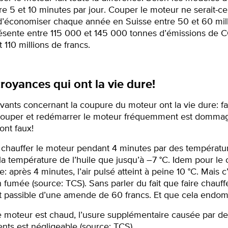
tre 5 et 10 minutes par jour. Couper le moteur ne serait-c
d’économiser chaque année en Suisse entre 50 et 60 milli
résente entre 115 000 et 145 000 tonnes d’émissions d
 110 millions de francs.
royances qui ont la vie dure!
ants concernant la coupure du moteur ont la vie dure: fai
t couper et redémarrer le moteur fréquemment est domma
ont faux!
e chauffer le moteur pendant 4 minutes par des températu
 la température de l’huile que jusqu’à –7 °C. Idem pour le
e: après 4 minutes, l’air pulsé atteint à peine 10 °C. Mais c’
n fumée (source: TCS). Sans parler du fait que faire chauff
 et passible d’une amende de 60 francs. Et que cela endo
le moteur est chaud, l’usure supplémentaire causée par d
ts est négligeable (source: TCS).