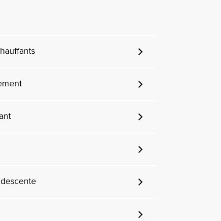
chauffants
cement
ant
 descente