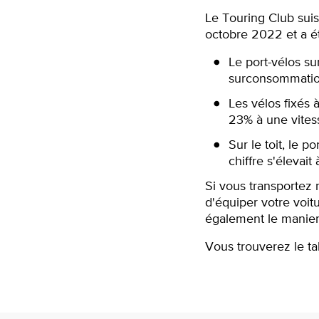
Le Touring Club sui
octobre 2022 et a é
Le port-vélos su
surconsommatio
Les vélos fixés 
23% à une vitess
Sur le toit, le 
chiffre s'élevait
Si vous transportez 
d'équiper votre voit
également le manieme
Vous trouverez le ta