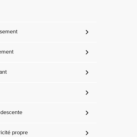
usement
cement
ant
 descente
ricité propre