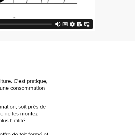
ture. C’est pratique,
ue une consommation
ation, soit près de
nc ne les montez
s l’utilité.
ffre de toit fermé et