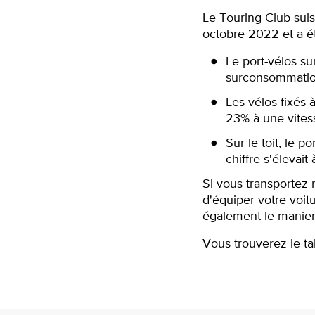
Le Touring Club sui
octobre 2022 et a é
Le port-vélos su
surconsommatio
Les vélos fixés 
23% à une vitess
Sur le toit, le 
chiffre s'élevait
Si vous transportez 
d'équiper votre voit
également le manieme
Vous trouverez le ta