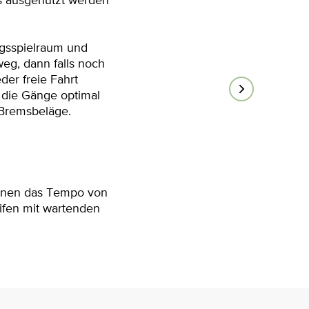
s ausgenutzt werden
ngsspielraum und
g, dann falls noch
der freie Fahrt
 die Gänge optimal
e Bremsbeläge.
önnen das Tempo von
ifen mit wartenden