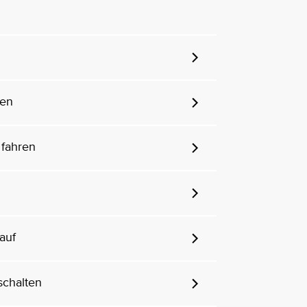
ren
fahren
auf
schalten