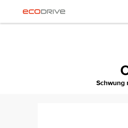
O
Schwung n