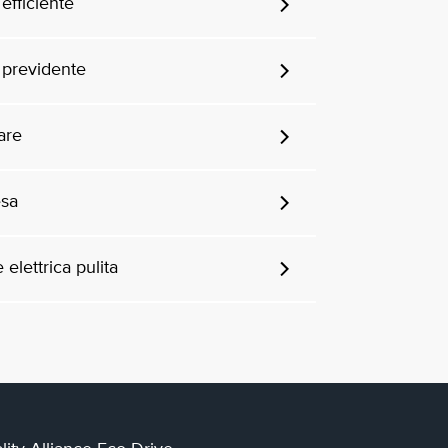
efficiente
 previdente
are
esa
 elettrica pulita