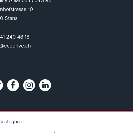
lity Alliance Eco-Drive
nhofstrasse 10
0 Stans
 41 240 48 18
o@ecodrive.ch