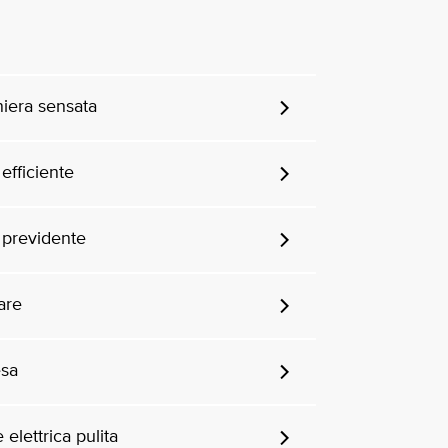
niera sensata
efficiente
 previdente
are
esa
 elettrica pulita