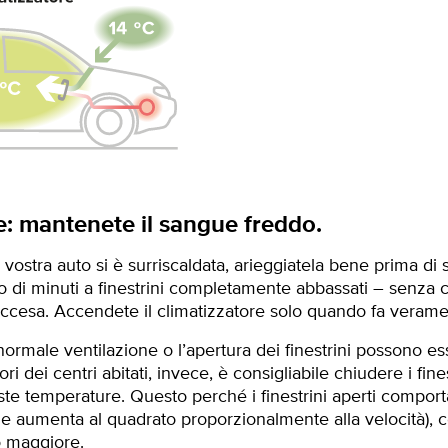
e: mantenete il sangue freddo.
 vostra auto si è surriscaldata, arieggiatela bene prima di s
io di minuti a finestrini completamente abbassati – senza 
accesa. Accendete il climatizzatore solo quando fa veram
a normale ventilazione o l’apertura dei finestrini possono ess
uori dei centri abitati, invece, è consigliabile chiudere i fines
ste temperature. Questo perché i finestrini aperti compo
(che aumenta al quadrato proporzionalmente alla velocità)
 maggiore.