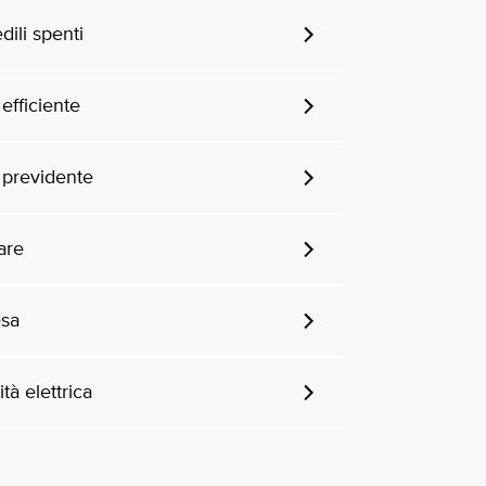
ili spenti
efficiente
 previdente
are
esa
tà elettrica